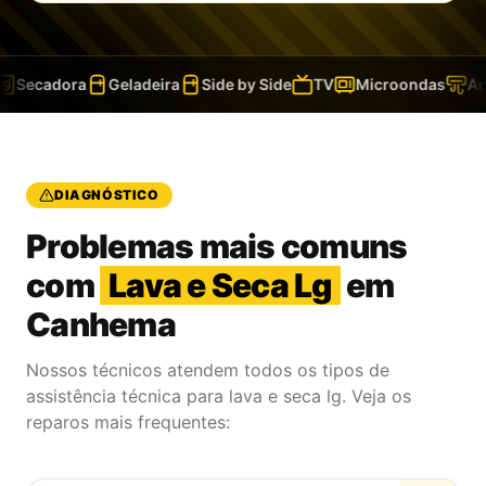
Secadora
Geladeira
Side by Side
TV
Microondas
Ar-C
DIAGNÓSTICO
Problemas mais comuns
com
Lava e Seca Lg
em
Canhema
Nossos técnicos atendem todos os tipos de
assistência técnica para lava e seca lg. Veja os
reparos mais frequentes: