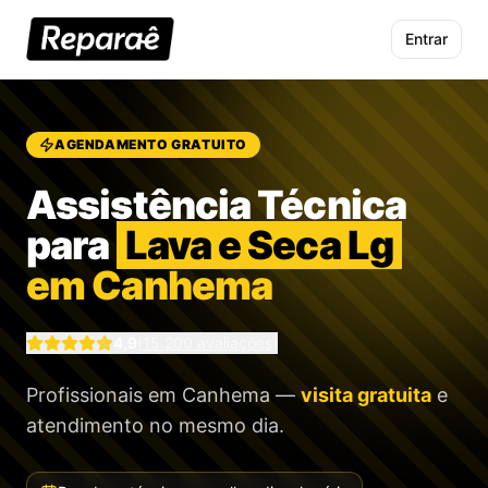
Entrar
AGENDAMENTO GRATUITO
Assistência Técnica
para
Lava e Seca Lg
em Canhema
4,9
(
15.200
avaliações)
Profissionais
em Canhema
—
visita gratuita
e
atendimento no mesmo dia.