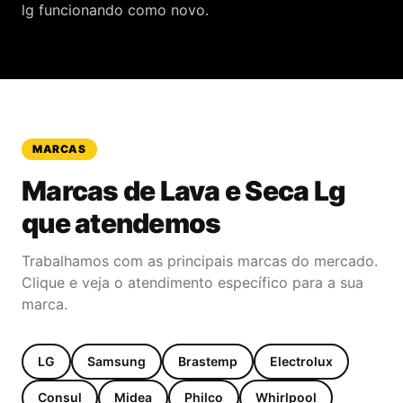
lg funcionando como novo.
MARCAS
Marcas de
Lava e Seca Lg
que atendemos
Trabalhamos com as principais marcas do mercado.
Clique e veja o atendimento específico para a sua
marca.
LG
Samsung
Brastemp
Electrolux
Consul
Midea
Philco
Whirlpool