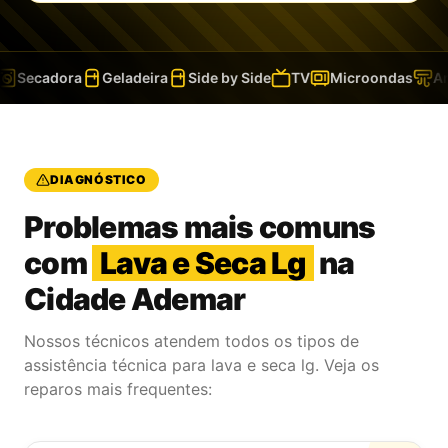
Secadora
Geladeira
Side by Side
TV
Microondas
Ar-
DIAGNÓSTICO
Problemas mais comuns
com
Lava e Seca Lg
na
Cidade Ademar
Nossos técnicos atendem todos os tipos de
assistência técnica para lava e seca lg. Veja os
reparos mais frequentes: