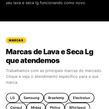
seu lava e seca lg funcionando como novo.
MARCAS
Marcas de
Lava e Seca Lg
que atendemos
Trabalhamos com as principais marcas do mercado.
Clique e veja o atendimento específico para a sua
marca.
LG
Samsung
Brastemp
Electrolux
Consul
Midea
Philco
Whirlpool