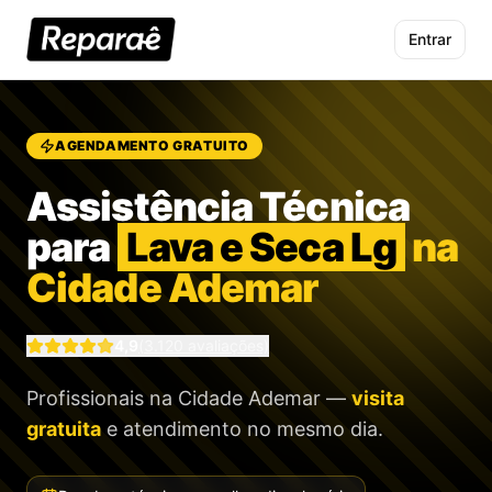
Entrar
AGENDAMENTO GRATUITO
Assistência Técnica
para
Lava e Seca Lg
na
Cidade Ademar
4,9
(
3.120
avaliações)
Profissionais
na Cidade Ademar
—
visita
gratuita
e atendimento no mesmo dia.