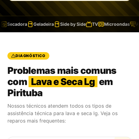
Secadora
Geladeira
Side by Side
TV
Microondas
Ar-
DIAGNÓSTICO
Problemas mais comuns
com
Lava e Seca Lg
em
Pirituba
Nossos técnicos atendem todos os tipos de
assistência técnica para lava e seca lg. Veja os
reparos mais frequentes: