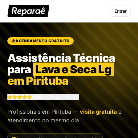
Entrar
AGENDAMENTO GRATUITO
Assistência Técnica
para
Lava e Seca Lg
em Pirituba
4,9
(
18.430
avaliações)
Profissionais
em Pirituba
—
visita gratuita
e
atendimento no mesmo dia.