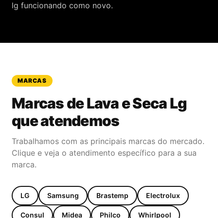
lg funcionando como novo.
MARCAS
Marcas de
Lava e Seca Lg
que atendemos
Trabalhamos com as principais marcas do mercado.
Clique e veja o atendimento específico para a sua
marca.
LG
Samsung
Brastemp
Electrolux
Consul
Midea
Philco
Whirlpool