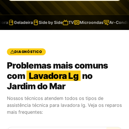
ra
Geladeira
Side by Side
TV
Microondas
Ar-Condici
DIAGNÓSTICO
Problemas mais comuns
com
Lavadora Lg
no
Jardim do Mar
Nossos técnicos atendem todos os tipos de
assistência técnica para lavadora lg. Veja os reparos
mais frequentes: