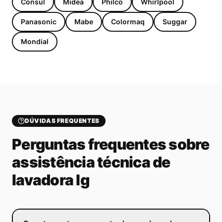
Consul
Midea
Philco
Whirlpool
Panasonic
Mabe
Colormaq
Suggar
Mondial
DÚVIDAS FREQUENTES
Perguntas frequentes sobre
assistência técnica de
lavadora lg