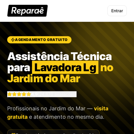
Entrar
AGENDAMENTO GRATUITO
Assistência Técnica
para
Lavadora Lg
no
Jardim do Mar
4,9
(
24.870
avaliações)
Profissionais
no Jardim do Mar
—
visita
gratuita
e atendimento no mesmo dia.