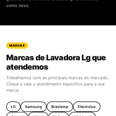
como novo.
MARCAS
Marcas de
Lavadora Lg
que
atendemos
Trabalhamos com as principais marcas do mercado.
Clique e veja o atendimento específico para a sua
marca.
LG
Samsung
Brastemp
Electrolux