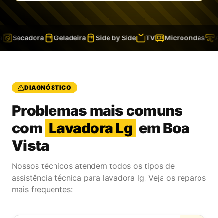
Secadora
Geladeira
Side by Side
TV
Microondas
Ar-
DIAGNÓSTICO
Problemas mais comuns
com
Lavadora Lg
em Boa
Vista
Nossos técnicos atendem todos os tipos de
assistência técnica para lavadora lg. Veja os reparos
mais frequentes: