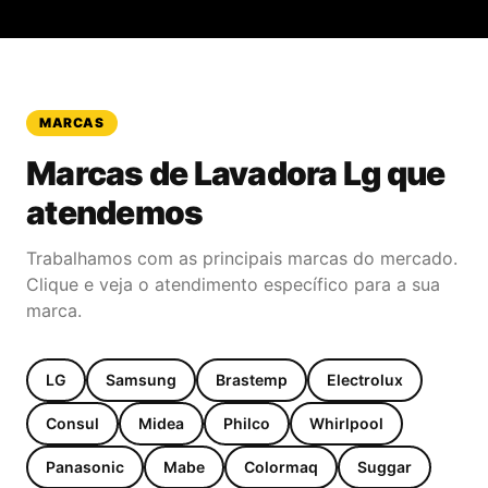
MARCAS
Marcas de
Lavadora Lg
que
atendemos
Trabalhamos com as principais marcas do mercado.
Clique e veja o atendimento específico para a sua
marca.
LG
Samsung
Brastemp
Electrolux
Consul
Midea
Philco
Whirlpool
Panasonic
Mabe
Colormaq
Suggar