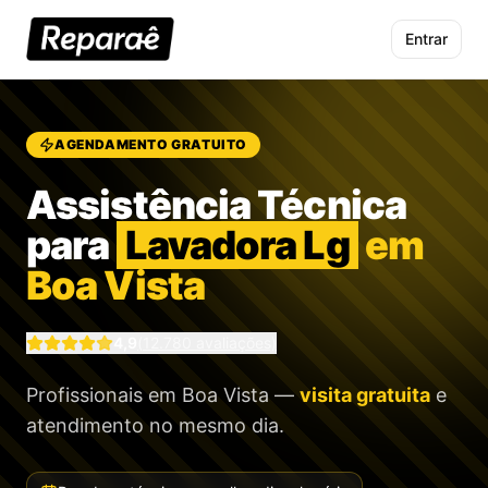
Entrar
AGENDAMENTO GRATUITO
Assistência Técnica
para
Lavadora Lg
em
Boa Vista
4,9
(
12.780
avaliações)
Profissionais
em Boa Vista
—
visita gratuita
e
atendimento no mesmo dia.