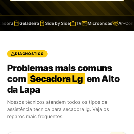
dora
Geladeira
Side by Side
TV
Microondas
Ar-Condi
DIAGNÓSTICO
Problemas mais comuns
com
Secadora Lg
em Alto
da Lapa
Nossos técnicos atendem todos os tipos de
assistência técnica para secadora lg. Veja os
reparos mais frequentes: