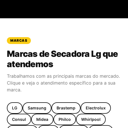
MARCAS
Marcas de
Secadora Lg
que
atendemos
Trabalhamos com as principais marcas do mercado.
Clique e veja o atendimento específico para a sua
marca.
LG
Samsung
Brastemp
Electrolux
Consul
Midea
Philco
Whirlpool