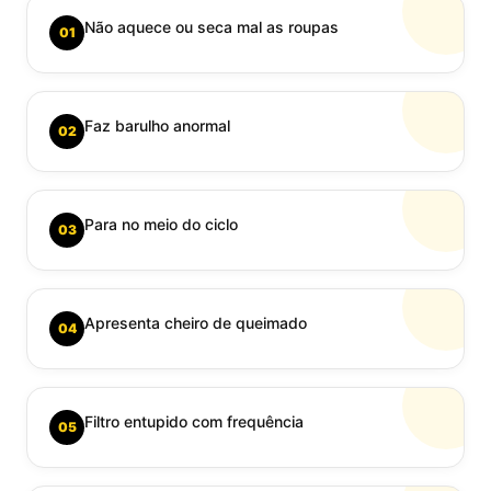
Não aquece ou seca mal as roupas
01
Faz barulho anormal
02
Para no meio do ciclo
03
Apresenta cheiro de queimado
04
Filtro entupido com frequência
05