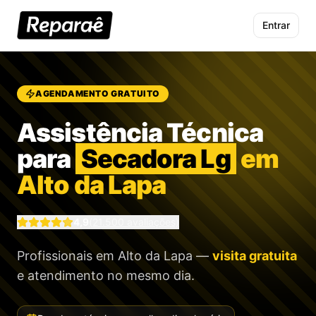
Entrar
AGENDAMENTO GRATUITO
Assistência Técnica
para
Secadora Lg
em
Alto da Lapa
4,9
(
21.500
avaliações)
Profissionais
em Alto da Lapa
—
visita gratuita
e atendimento no mesmo dia.