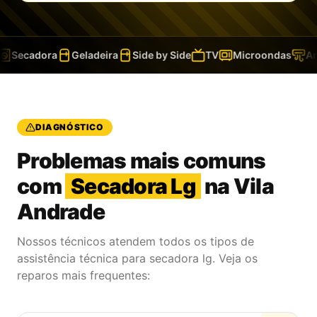
Secadora
Geladeira
Side by Side
TV
Microondas
Ar-C
DIAGNÓSTICO
Problemas mais comuns
com
Secadora Lg
na Vila
Andrade
Nossos técnicos atendem todos os tipos de
assistência técnica para secadora lg. Veja os
reparos mais frequentes: