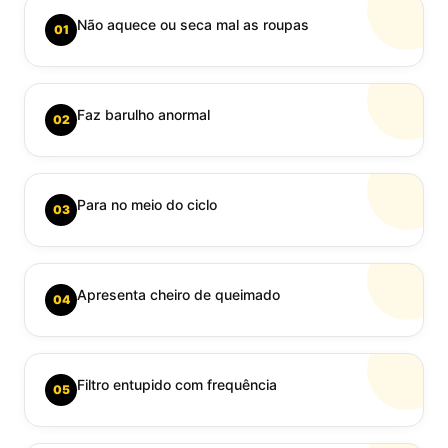
Não aquece ou seca mal as roupas
01
Faz barulho anormal
02
Para no meio do ciclo
03
Apresenta cheiro de queimado
04
Filtro entupido com frequência
05