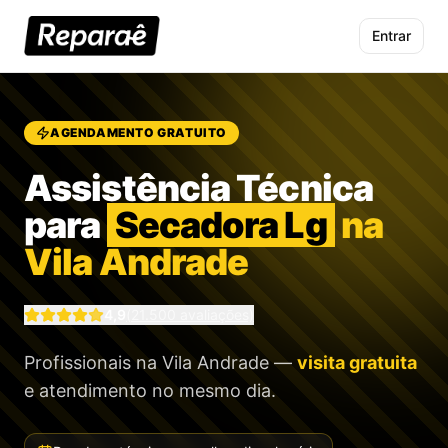
Entrar
AGENDAMENTO GRATUITO
Assistência Técnica
para
Secadora Lg
na
Vila Andrade
4,9
(
21.500
avaliações)
Profissionais
na Vila Andrade
—
visita gratuita
e atendimento no mesmo dia.