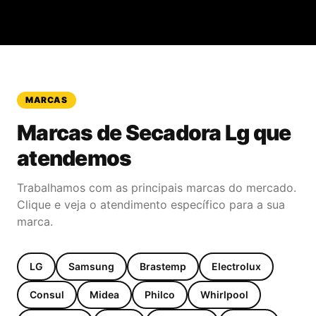
MARCAS
Marcas de
Secadora Lg
que
atendemos
Trabalhamos com as principais marcas do mercado.
Clique e veja o atendimento específico para a sua
marca.
LG
Samsung
Brastemp
Electrolux
Consul
Midea
Philco
Whirlpool