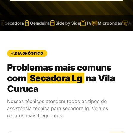
Secadora
Geladeira
Side by Side
TV
Microondas
Ar-C
DIAGNÓSTICO
Problemas mais comuns
com
Secadora Lg
na Vila
Curuca
Nossos técnicos atendem todos os tipos de
assistência técnica para secadora lg. Veja os
reparos mais frequentes: