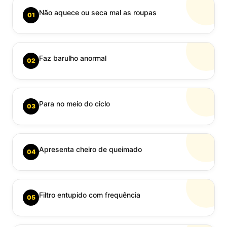
Não aquece ou seca mal as roupas
01
Faz barulho anormal
02
Para no meio do ciclo
03
Apresenta cheiro de queimado
04
Filtro entupido com frequência
05