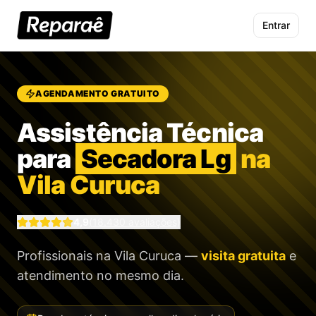
Entrar
AGENDAMENTO GRATUITO
Assistência Técnica
para
Secadora Lg
na
Vila Curuca
4,9
(
18.430
avaliações)
Profissionais
na Vila Curuca
—
visita gratuita
e
atendimento no mesmo dia.