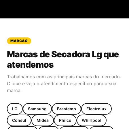
MARCAS
Marcas de
Secadora Lg
que
atendemos
Trabalhamos com as principais marcas do mercado.
Clique e veja o atendimento específico para a sua
marca.
LG
Samsung
Brastemp
Electrolux
Consul
Midea
Philco
Whirlpool